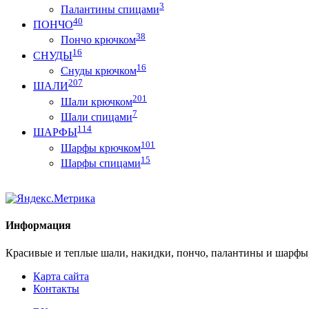
3
Палантины спицами
40
ПОНЧО
38
Пончо крючком
16
СНУДЫ
16
Снуды крючком
207
ШАЛИ
201
Шали крючком
7
Шали спицами
114
ШАРФЫ
101
Шарфы крючком
15
Шарфы спицами
Информация
Красивые и теплые шали, накидки, пончо, палантины и шарфы
Карта сайта
Контакты