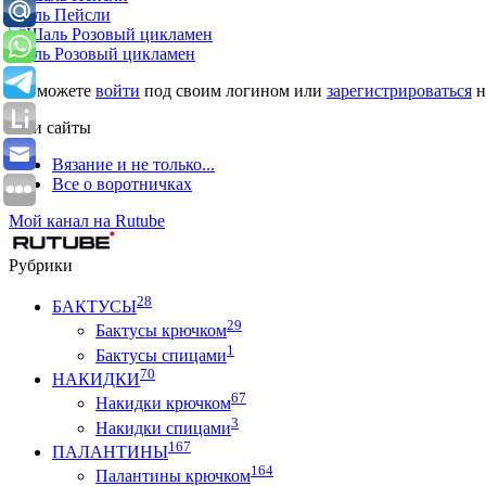
Шаль Пейсли
Шаль Розовый цикламен
Вы можете
войти
под своим логином или
зарегистрироваться
н
Мои сайты
Вязание и не только...
Все о воротничках
Мой канал на Rutube
Рубрики
28
БАКТУСЫ
29
Бактусы крючком
1
Бактусы спицами
70
НАКИДКИ
67
Накидки крючком
3
Накидки спицами
167
ПАЛАНТИНЫ
164
Палантины крючком