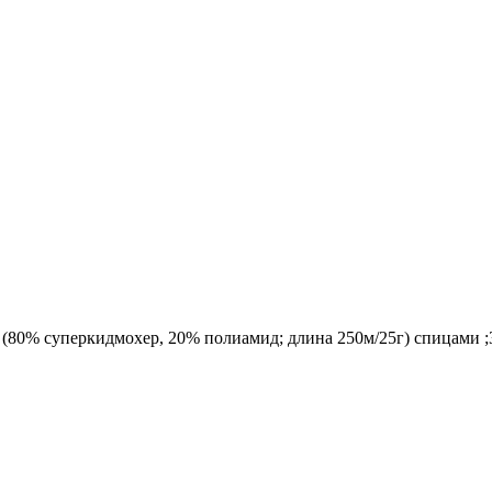
80% суперкидмохер, 20% полиамид; длина 250м/25г) спицами ;3,5