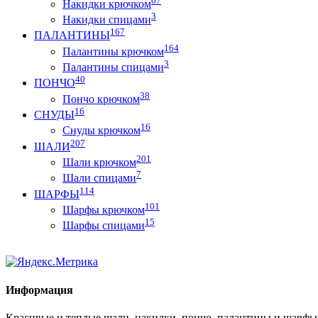
Накидки крючком
3
Накидки спицами
167
ПАЛАНТИНЫ
164
Палантины крючком
3
Палантины спицами
40
ПОНЧО
38
Пончо крючком
16
СНУДЫ
16
Снуды крючком
207
ШАЛИ
201
Шали крючком
7
Шали спицами
114
ШАРФЫ
101
Шарфы крючком
15
Шарфы спицами
Информация
Красивые и теплые шали, накидки, пончо, палантины и шарфы