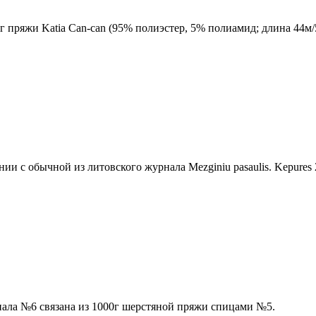
0г пряжи Katia Can-can (95% полиэстер, 5% полиамид; длина 44
и с обычной из литовского журнала Mezginiu pasaulis. Kepures 
нала №6 связана из 1000г шерстяной пряжи спицами №5.