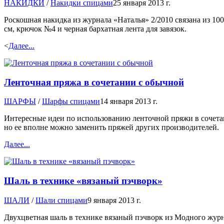
НАКИДКИ
/
Накидки спицами
25 января 2013 г.
Роскошная накидка из журнала «Наталья» 2/2010 связана из 10
см, крючок №4 и черная бархатная лента для завязок.
<
Далее...
Ленточная пряжа в сочетании с обычной
ШАРФЫ
/
Шарфы спицами
14 января 2013 г.
Интересные идеи по использованию ленточной пряжи в сочетани
но ее вполне можно заменить пряжей других производителей.
Далее...
Шаль в технике «вязаный пэчворк»
ШАЛИ
/
Шали спицами
9 января 2013 г.
Двухцветная шаль в технике вязаный пэчворк из Модного жур