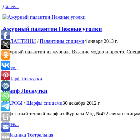
Далее...
Ажурный палантин Нежные уголки
ПАЛАНТИНЫ
/
Палантины спицами
4 января 2013 г.
Ажурный палантин из журнала Вязание модно и просто. Спецвы
см.
Далее...
Шарф Лоскутки
ШАРФЫ
/
Шарфы спицами
30 декабря 2012 г.
Эффектный теплый шарф из Журнала Мод №472 связан спицами №
Далее...