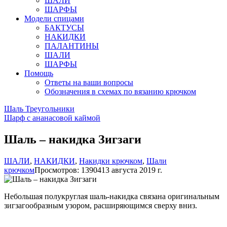
ШАЛИ
ШАРФЫ
Модели спицами
БАКТУСЫ
НАКИДКИ
ПАЛАНТИНЫ
ШАЛИ
ШАРФЫ
Помощь
Ответы на ваши вопросы
Обозначения в схемах по вязанию крючком
Шаль Треугольники
Шарф с ананасовой каймой
Шаль – накидка Зигзаги
ШАЛИ
,
НАКИДКИ
,
Накидки крючком
,
Шали
крючком
Просмотров: 13904
13 августа 2019 г.
Небольшая полукруглая шаль-накидка связана оригинальным
зигзагообразным узором, расширяющимся сверху вниз.