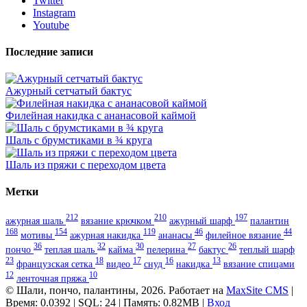
Twitter
Instagram
Youtube
Последние записи
Ажурный сетчатый бактус
Филейная накидка с ананасовой каймой
Шаль с брумстиками в ¾ круга
Шаль из пряжи с переходом цвета
Метки
212
210
197
ажурная шаль
вязание крючком
ажурный шарф
палантин
168
154
119
46
44
мотивы
ажурная накидка
ананасы
филейное вязание
36
32
30
27
26
пончо
теплая шаль
кайма
пелерина
бактус
теплый шарф
23
18
17
16
13
французская сетка
видео
снуд
накидка
вязание спицами
12
10
ленточная пряжа
© Шали, пончо, палантины, 2026. Работает на
MaxSite CMS
|
Время: 0.0392 | SQL: 24 | Память: 0.82MB
|
Вход