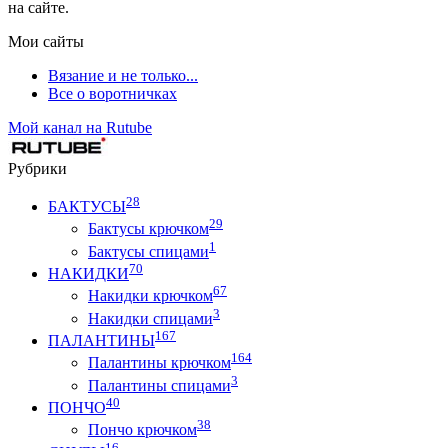
на сайте.
Мои сайты
Вязание и не только...
Все о воротничках
Мой канал на Rutube
Рубрики
28
БАКТУСЫ
29
Бактусы крючком
1
Бактусы спицами
70
НАКИДКИ
67
Накидки крючком
3
Накидки спицами
167
ПАЛАНТИНЫ
164
Палантины крючком
3
Палантины спицами
40
ПОНЧО
38
Пончо крючком
16