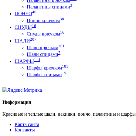
Палантины крючком
3
Палантины спицами
40
ПОНЧО
38
Пончо крючком
16
СНУДЫ
16
Снуды крючком
207
ШАЛИ
201
Шали крючком
7
Шали спицами
114
ШАРФЫ
101
Шарфы крючком
15
Шарфы спицами
Информация
Красивые и теплые шали, накидки, пончо, палантины и шарфы
Карта сайта
Контакты