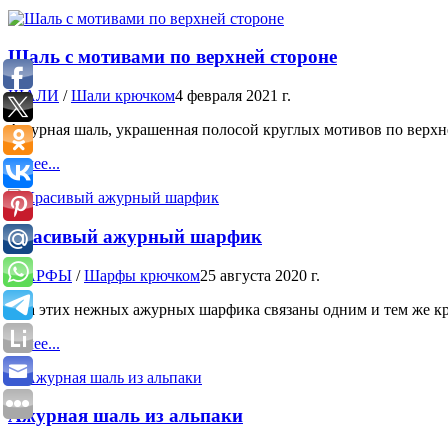
Шаль с мотивами по верхней стороне
ШАЛИ
/
Шали крючком
4 февраля 2021 г.
Ажурная шаль, украшенная полосой круглых мотивов по верхнем
Далее...
Красивый ажурный шарфик
ШАРФЫ
/
Шарфы крючком
25 августа 2020 г.
Оба этих нежных ажурных шарфика связаны одним и тем же кра
Далее...
Ажурная шаль из альпаки