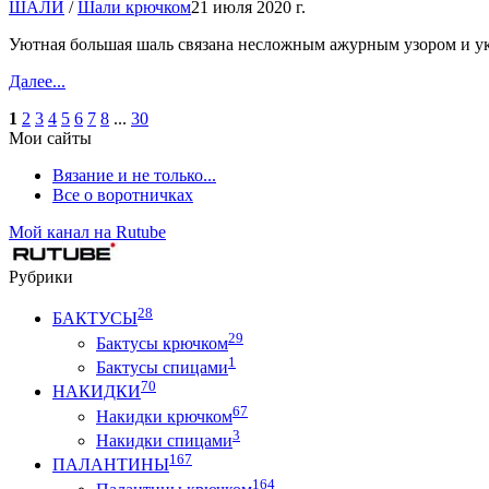
ШАЛИ
/
Шали крючком
21 июля 2020 г.
Уютная большая шаль связана несложным ажурным узором и у
Далее...
1
2
3
4
5
6
7
8
...
30
Мои сайты
Вязание и не только...
Все о воротничках
Мой канал на Rutube
Рубрики
28
БАКТУСЫ
29
Бактусы крючком
1
Бактусы спицами
70
НАКИДКИ
67
Накидки крючком
3
Накидки спицами
167
ПАЛАНТИНЫ
164