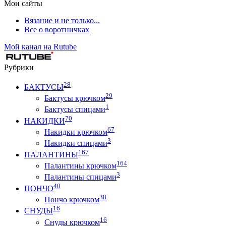
Мои сайты
Вязание и не только...
Все о воротничках
Мой канал на Rutube
Рубрики
28
БАКТУСЫ
29
Бактусы крючком
1
Бактусы спицами
70
НАКИДКИ
67
Накидки крючком
3
Накидки спицами
167
ПАЛАНТИНЫ
164
Палантины крючком
3
Палантины спицами
40
ПОНЧО
38
Пончо крючком
16
СНУДЫ
16
Снуды крючком