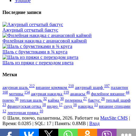
Youtube
Последние записи
Ажурный сетчатый бактус
Филейная накидка с ананасовой каймой
Шаль с брумстиками в ¾ круга
Шаль из пряжи с переходом цвета
Метки
212
210
197
ажурная шаль
вязание крючком
ажурный шарф
палантин
168
154
119
46
44
мотивы
ажурная накидка
ананасы
филейное вязание
36
32
30
27
26
пончо
теплая шаль
кайма
пелерина
бактус
теплый шарф
23
18
17
16
13
французская сетка
видео
снуд
накидка
вязание спицами
12
10
ленточная пряжа
© Шали, пончо, палантины, 2026. Работает на
MaxSite CMS
|
Время: 0.0285 | SQL: 17 | Память: 0.8MB
|
Вход