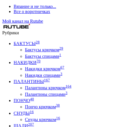
Вязание и не только...
Все о воротничках
Мой канал на Rutube
Рубрики
28
БАКТУСЫ
29
Бактусы крючком
1
Бактусы спицами
70
НАКИДКИ
67
Накидки крючком
3
Накидки спицами
167
ПАЛАНТИНЫ
164
Палантины крючком
3
Палантины спицами
40
ПОНЧО
38
Пончо крючком
16
СНУДЫ
16
Снуды крючком
207
ШАЛИ