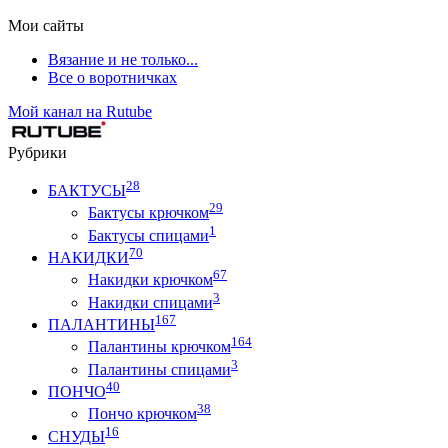
Мои сайты
Вязание и не только...
Все о воротничках
Мой канал на Rutube
Рубрики
28
БАКТУСЫ
29
Бактусы крючком
1
Бактусы спицами
70
НАКИДКИ
67
Накидки крючком
3
Накидки спицами
167
ПАЛАНТИНЫ
164
Палантины крючком
3
Палантины спицами
40
ПОНЧО
38
Пончо крючком
16
СНУДЫ