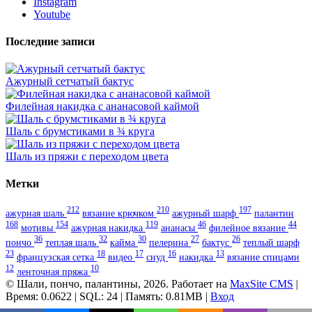
Instagram
Youtube
Последние записи
Ажурный сетчатый бактус
Филейная накидка с ананасовой каймой
Шаль с брумстиками в ¾ круга
Шаль из пряжи с переходом цвета
Метки
212
210
197
ажурная шаль
вязание крючком
ажурный шарф
палантин
168
154
119
46
44
мотивы
ажурная накидка
ананасы
филейное вязание
36
32
30
27
26
пончо
теплая шаль
кайма
пелерина
бактус
теплый шарф
23
18
17
16
13
французская сетка
видео
снуд
накидка
вязание спицами
12
10
ленточная пряжа
© Шали, пончо, палантины, 2026. Работает на
MaxSite CMS
|
Время: 0.0622 | SQL: 24 | Память: 0.81MB
|
Вход