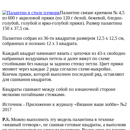
Палантин связан крючком № 4,5
из 600 г акриловой пряжи (по 120 г белой, бежевой, бледно-
голубой, голубой и ярко-голубой пряжи). Размер палантина
150 х 37,5 см.
Палантин собран из 36-ти квадратов размером 12,5 х 12,5 см,
собранных в полоьно 12 х 3 квадрата.
Каждый квадрат начинают вязать с цепочки из 43-х свободно
набранных воздушных петель и далее вяжут по схеме
столбиками без накида за заднюю стенку петли. Цвет пряжи
меняют через каждые 2 ряда согласно схеме-выкройке.
Кончик пряжи, которой выполнен последний ряд, оставляют
для сшивания квадратов.
Квадраты сшивают между собой по изнаночной стороне
мелкими потайными стежками.
Источник - Приложение к журналу «Вязание ваше хобби» №2
2017
P.S.
Можно выполнить эту модель палантина в технике
«вязаный пэчворк», не сшивая готовые квадраты, а выполняя
их последовательно единым полотном. Видео урок по такому