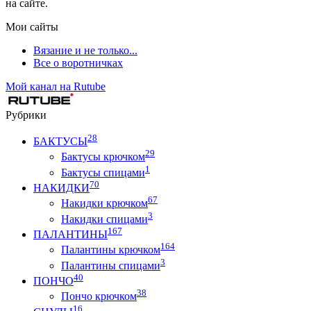
на сайте.
Мои сайты
Вязание и не только...
Все о воротничках
Мой канал на Rutube
Рубрики
28
БАКТУСЫ
29
Бактусы крючком
1
Бактусы спицами
70
НАКИДКИ
67
Накидки крючком
3
Накидки спицами
167
ПАЛАНТИНЫ
164
Палантины крючком
3
Палантины спицами
40
ПОНЧО
38
Пончо крючком
16