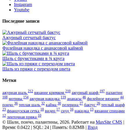
Instagram
Youtube
Последние записи
Ажурный сетчатый бактус
Филейная накидка с ананасовой каймой
Шаль с брумстиками в ¾ круга
Шаль из пряжи с переходом цвета
Метки
212
210
197
ажурная шаль
вязание крючком
ажурный шарф
палантин
168
154
119
46
44
мотивы
ажурная накидка
ананасы
филейное вязание
36
32
30
27
26
пончо
теплая шаль
кайма
пелерина
бактус
теплый шарф
23
18
17
16
13
французская сетка
видео
снуд
накидка
вязание спицами
12
10
ленточная пряжа
© Шали, пончо, палантины, 2026. Работает на
MaxSite CMS
|
Время: 0.0422 | SQL: 24 | Память: 0.82MB
|
Вход