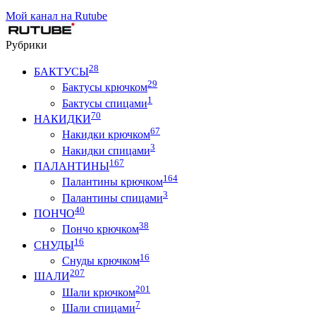
Мой канал на Rutube
Рубрики
28
БАКТУСЫ
29
Бактусы крючком
1
Бактусы спицами
70
НАКИДКИ
67
Накидки крючком
3
Накидки спицами
167
ПАЛАНТИНЫ
164
Палантины крючком
3
Палантины спицами
40
ПОНЧО
38
Пончо крючком
16
СНУДЫ
16
Снуды крючком
207
ШАЛИ
201
Шали крючком
7
Шали спицами