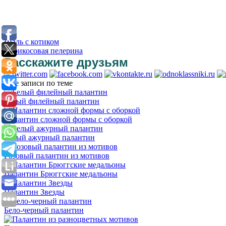
Шаль с котиком
Абрикосовая пелерина
Расскажите друзьям
Еще записи по теме
Белый филейный палантин
Палантин сложной формы с оборкой
Белый ажурный палантин
Розовый палантин из мотивов
Палантин Брюггские медальоны
Палантин Звезды
Бело-черный палантин