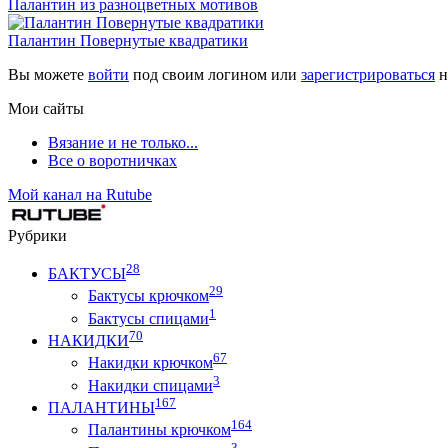
Палантин из разноцветных мотивов
Палантин Повернутые квадратики
Вы можете
войти
под своим логином или
зарегистрироваться
н
Мои сайты
Вязание и не только...
Все о воротничках
Мой канал на Rutube
Рубрики
28
БАКТУСЫ
29
Бактусы крючком
1
Бактусы спицами
70
НАКИДКИ
67
Накидки крючком
3
Накидки спицами
167
ПАЛАНТИНЫ
164
Палантины крючком
3