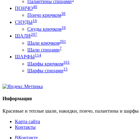
Палантины спицами
40
ПОНЧО
38
Пончо крючком
16
СНУДЫ
16
Снуды крючком
207
ШАЛИ
201
Шали крючком
7
Шали спицами
114
ШАРФЫ
101
Шарфы крючком
15
Шарфы спицами
Информация
Красивые и теплые шали, накидки, пончо, палантины и шарфы
Карта сайта
Контакты
ВКонтакте