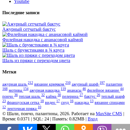
Youtube
Последние записи
Ажурный сетчатый бактус
Филейная накидка с ананасовой каймой
Шаль с брумстиками в ¾ круга
Шаль из пряжи с переходом цвета
Метки
212
210
197
ажурная шаль
вязание крючком
ажурный шарф
палантин
168
154
119
46
44
мотивы
ажурная накидка
ананасы
филейное вязание
36
32
30
27
26
пончо
теплая шаль
кайма
пелерина
бактус
теплый шарф
23
18
17
16
13
французская сетка
видео
снуд
накидка
вязание спицами
12
10
ленточная пряжа
© Шали, пончо, палантины, 2026. Работает на
MaxSite CMS
|
Время: 0.0371 | SQL: 24 | Память: 0.82MB
|
Вход