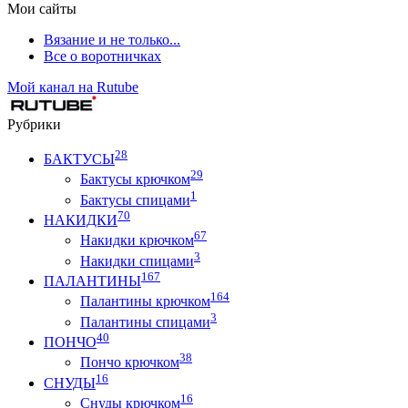
Мои сайты
Вязание и не только...
Все о воротничках
Мой канал на Rutube
Рубрики
28
БАКТУСЫ
29
Бактусы крючком
1
Бактусы спицами
70
НАКИДКИ
67
Накидки крючком
3
Накидки спицами
167
ПАЛАНТИНЫ
164
Палантины крючком
3
Палантины спицами
40
ПОНЧО
38
Пончо крючком
16
СНУДЫ
16
Снуды крючком