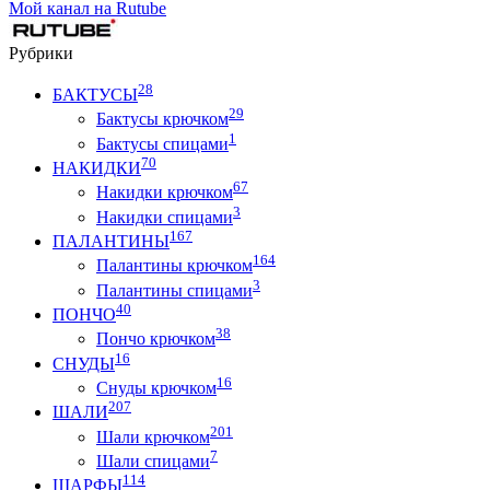
Мой канал на Rutube
Рубрики
28
БАКТУСЫ
29
Бактусы крючком
1
Бактусы спицами
70
НАКИДКИ
67
Накидки крючком
3
Накидки спицами
167
ПАЛАНТИНЫ
164
Палантины крючком
3
Палантины спицами
40
ПОНЧО
38
Пончо крючком
16
СНУДЫ
16
Снуды крючком
207
ШАЛИ
201
Шали крючком
7
Шали спицами
114
ШАРФЫ