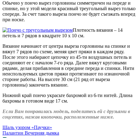
Обычно у пончо вырез горловины симметричен на переде и
спинке, но у этой модели красивый треугольный вырез только
спереди. За счет такого выреза пончо не будет съезжать вперед
при носке.
Плотность вязания – 14
петель и 7 рядов в квадрате 10 х 10 см.
Вязание начинают от центра выреза горловины на спинке и
вяжут 7 рядов по схеме, меняя цвет пряжи в каждом ряду.
После этого набирают цепочку из 45-ти воздушных петель и
соединяют ее с началом 7-го ряда. Далее вяжут круговыми
рядами, делая прибавления в середине переда и спинки. Нити
неиспользуемых цветов пряжи протягивают по изнаночной
стороне работы. На высоте 30 см (21 ряд от выреза
горловины) закончить вязание.
Нижний край пончо украсьте бахромой из 6-ти нитей. Длина
бахромы в готовом виде 17 см.
Если Вам понравилась модель, поделитесь ей с друзьями в
соцсетях, нажав кнопочки, расположенные ниже.
Шаль узором «Паучки»
Палантин Вечерняя дымка