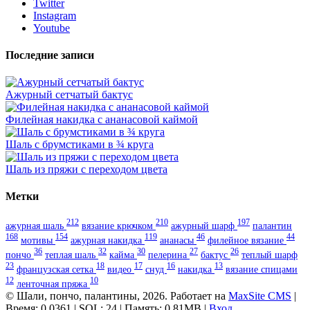
Twitter
Instagram
Youtube
Последние записи
Ажурный сетчатый бактус
Филейная накидка с ананасовой каймой
Шаль с брумстиками в ¾ круга
Шаль из пряжи с переходом цвета
Метки
212
210
197
ажурная шаль
вязание крючком
ажурный шарф
палантин
168
154
119
46
44
мотивы
ажурная накидка
ананасы
филейное вязание
36
32
30
27
26
пончо
теплая шаль
кайма
пелерина
бактус
теплый шарф
23
18
17
16
13
французская сетка
видео
снуд
накидка
вязание спицами
12
10
ленточная пряжа
© Шали, пончо, палантины, 2026. Работает на
MaxSite CMS
|
Время: 0.0361 | SQL: 24 | Память: 0.81MB
|
Вход