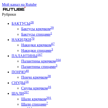
Мой канал на Rutube
Рубрики
28
БАКТУСЫ
29
Бактусы крючком
1
Бактусы спицами
70
НАКИДКИ
67
Накидки крючком
3
Накидки спицами
167
ПАЛАНТИНЫ
164
Палантины крючком
3
Палантины спицами
40
ПОНЧО
38
Пончо крючком
16
СНУДЫ
16
Снуды крючком
207
ШАЛИ
201
Шали крючком
7
Шали спицами