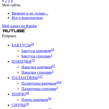
1
2
3
4
Мои сайты
Вязание и не только...
Все о воротничках
Мой канал на Rutube
Рубрики
28
БАКТУСЫ
29
Бактусы крючком
1
Бактусы спицами
70
НАКИДКИ
67
Накидки крючком
3
Накидки спицами
167
ПАЛАНТИНЫ
164
Палантины крючком
3
Палантины спицами
40
ПОНЧО
38
Пончо крючком
16
СНУДЫ