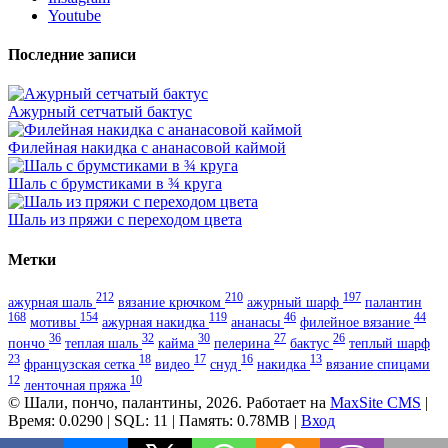
Youtube
Последние записи
Ажурный сетчатый бактус
Филейная накидка с ананасовой каймой
Шаль с брумстиками в ¾ круга
Шаль из пряжи с переходом цвета
Метки
212
210
197
ажурная шаль
вязание крючком
ажурный шарф
палантин
168
154
119
46
44
мотивы
ажурная накидка
ананасы
филейное вязание
36
32
30
27
26
пончо
теплая шаль
кайма
пелерина
бактус
теплый шарф
23
18
17
16
13
французская сетка
видео
снуд
накидка
вязание спицами
12
10
ленточная пряжа
© Шали, пончо, палантины, 2026. Работает на
MaxSite CMS
|
Время: 0.0290 | SQL: 11 | Память: 0.78MB
|
Вход