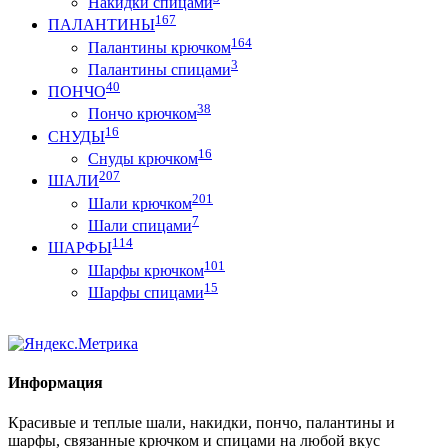
Накидки спицами
167
ПАЛАНТИНЫ
164
Палантины крючком
3
Палантины спицами
40
ПОНЧО
38
Пончо крючком
16
СНУДЫ
16
Снуды крючком
207
ШАЛИ
201
Шали крючком
7
Шали спицами
114
ШАРФЫ
101
Шарфы крючком
15
Шарфы спицами
Информация
Красивые и теплые шали, накидки, пончо, палантины и
шарфы, связанные крючком и спицами на любой вкус