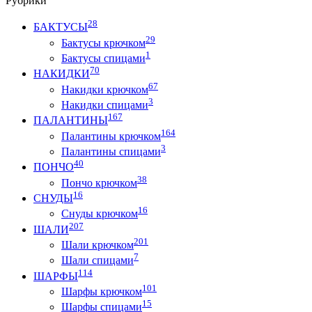
Рубрики
28
БАКТУСЫ
29
Бактусы крючком
1
Бактусы спицами
70
НАКИДКИ
67
Накидки крючком
3
Накидки спицами
167
ПАЛАНТИНЫ
164
Палантины крючком
3
Палантины спицами
40
ПОНЧО
38
Пончо крючком
16
СНУДЫ
16
Снуды крючком
207
ШАЛИ
201
Шали крючком
7
Шали спицами
114
ШАРФЫ
101
Шарфы крючком
15
Шарфы спицами