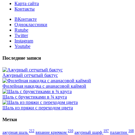
Карта сайта
Контакты
ВКонтакте
Одноклассники
Rutube
Twitter
Instagram
Youtube
Последние записи
Ажурный сетчатый бактус
Филейная накидка с ананасовой каймой
Шаль с брумстиками в ¾ круга
Шаль из пряжи с переходом цвета
Метки
212
210
197
168
ажурная шаль
вязание крючком
ажурный шарф
палантин