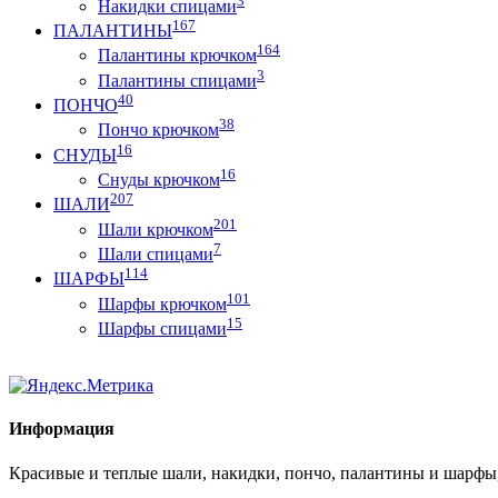
Накидки спицами
167
ПАЛАНТИНЫ
164
Палантины крючком
3
Палантины спицами
40
ПОНЧО
38
Пончо крючком
16
СНУДЫ
16
Снуды крючком
207
ШАЛИ
201
Шали крючком
7
Шали спицами
114
ШАРФЫ
101
Шарфы крючком
15
Шарфы спицами
Информация
Красивые и теплые шали, накидки, пончо, палантины и шарфы