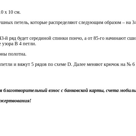
0 х 10 см.
шных петель, которые распределяют следующим образом – на 34-
43-й ряд будет серединой спинки пончо, а от 85-го начинают с
 узора В 4 петли.
оны полотна.
тли и вяжут 5 рядов по схеме D. Далее меняют крючок на № 6 и
благотворительный взнос с банковской карты, счета мобильн
ожертвования!