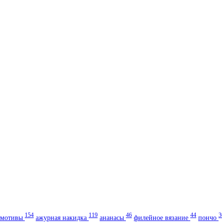
154
119
46
44
3
мотивы
ажурная накидка
ананасы
филейное вязание
пончо