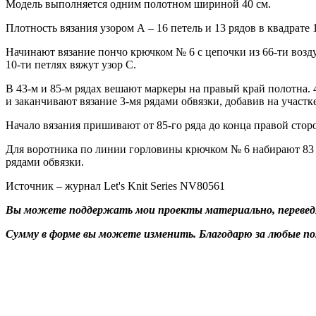
Модель выполняется одним полотном шириной 40 см.
Плотность вязания узором А – 16 петель и 13 рядов в квадрате 1
Начинают вязание пончо крючком № 6 с цепочки из 66-ти возду
10-ти петлях вяжут узор С.
В 43-м и 85-м рядах вешают маркеры на правый край полотна. 
и заканчивают вязание 3-мя рядами обвязки, добавив на участке
Начало вязания пришивают от 85-го ряда до конца правой стор
Для воротника по линии горловины крючком № 6 набирают 83 пе
рядами обвязки.
Источник – журнал Let's Knit Series NV80561
Вы можете поддержать мои проекты материально, переведя 
Сумму в форме вы можете изменить. Благодарю за любые п