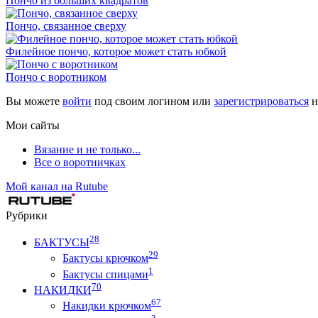
Пончо из больших квадратов
Пончо, связанное сверху
Филейное пончо, которое может стать юбкой
Пончо с воротником
Вы можете
войти
под своим логином или
зарегистрироваться
н
Мои сайты
Вязание и не только...
Все о воротничках
Мой канал на Rutube
Рубрики
28
БАКТУСЫ
29
Бактусы крючком
1
Бактусы спицами
70
НАКИДКИ
67
Накидки крючком
3