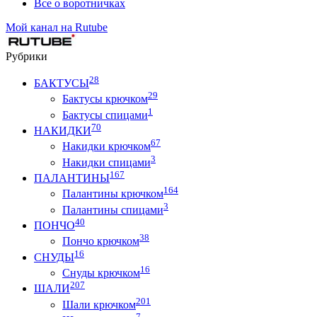
Все о воротничках
Мой канал на Rutube
Рубрики
28
БАКТУСЫ
29
Бактусы крючком
1
Бактусы спицами
70
НАКИДКИ
67
Накидки крючком
3
Накидки спицами
167
ПАЛАНТИНЫ
164
Палантины крючком
3
Палантины спицами
40
ПОНЧО
38
Пончо крючком
16
СНУДЫ
16
Снуды крючком
207
ШАЛИ
201
Шали крючком
7