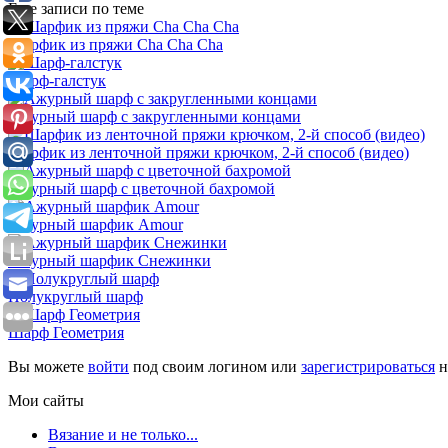
Еще записи по теме
Шарфик из пряжи Cha Cha Cha
Шарф-галстук
Ажурный шарф с закругленными концами
Шарфик из ленточной пряжи крючком, 2-й способ (видео)
Ажурный шарф с цветочной бахромой
Ажурный шарфик Amour
Ажурный шарфик Снежинки
Полукруглый шарф
Шарф Геометрия
Вы можете
войти
под своим логином или
зарегистрироваться
н
Мои сайты
Вязание и не только...