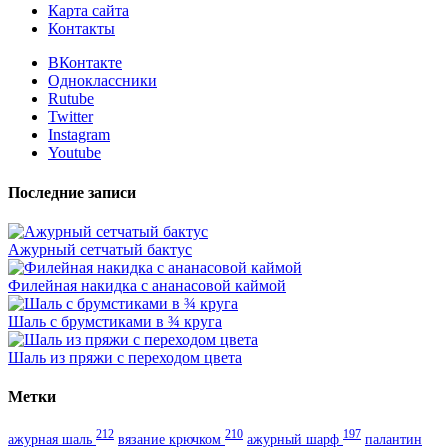
Карта сайта
Контакты
ВКонтакте
Одноклассники
Rutube
Twitter
Instagram
Youtube
Последние записи
Ажурный сетчатый бактус
Филейная накидка с ананасовой каймой
Шаль с брумстиками в ¾ круга
Шаль из пряжи с переходом цвета
Метки
212
210
197
ажурная шаль
вязание крючком
ажурный шарф
палантин