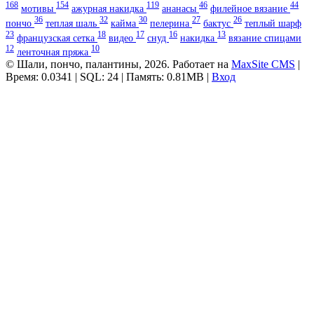
168
154
119
46
44
мотивы
ажурная накидка
ананасы
филейное вязание
36
32
30
27
26
пончо
теплая шаль
кайма
пелерина
бактус
теплый шарф
23
18
17
16
13
французская сетка
видео
снуд
накидка
вязание спицами
12
10
ленточная пряжа
© Шали, пончо, палантины, 2026. Работает на
MaxSite CMS
|
Время: 0.0341 | SQL: 24 | Память: 0.81MB
|
Вход