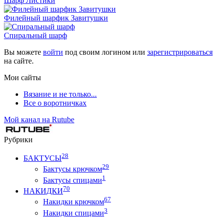
Шарф Листики
Филейный шарфик Завитушки
Спиральный шарф
Вы можете
войти
под своим логином или
зарегистрироваться
на сайте.
Мои сайты
Вязание и не только...
Все о воротничках
Мой канал на Rutube
Рубрики
28
БАКТУСЫ
29
Бактусы крючком
1
Бактусы спицами
70
НАКИДКИ
67
Накидки крючком
3
Накидки спицами