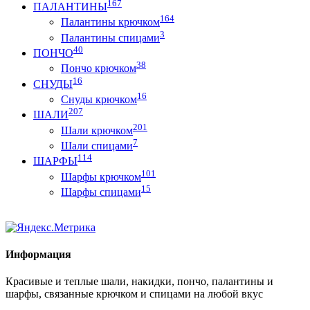
167
ПАЛАНТИНЫ
164
Палантины крючком
3
Палантины спицами
40
ПОНЧО
38
Пончо крючком
16
СНУДЫ
16
Снуды крючком
207
ШАЛИ
201
Шали крючком
7
Шали спицами
114
ШАРФЫ
101
Шарфы крючком
15
Шарфы спицами
Информация
Красивые и теплые шали, накидки, пончо, палантины и
шарфы, связанные крючком и спицами на любой вкус