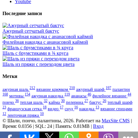
Youtube
Последние записи
Ажурный сетчатый бактус
Филейная накидка с ананасовой каймой
Шаль с брумстиками в ¾ круга
Шаль из пряжи с переходом цвета
Метки
212
210
197
ажурная шаль
вязание крючком
ажурный шарф
палантин
168
154
119
46
44
мотивы
ажурная накидка
ананасы
филейное вязание
36
32
30
27
26
пончо
теплая шаль
кайма
пелерина
бактус
теплый шарф
23
18
17
16
13
французская сетка
видео
снуд
накидка
вязание спицами
12
10
ленточная пряжа
© Шали, пончо, палантины, 2026. Работает на
MaxSite CMS
|
Время: 0.0356 | SQL: 24 | Память: 0.81MB
|
Вход