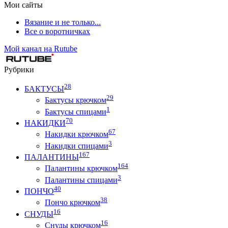
Мои сайты
Вязание и не только...
Все о воротничках
Мой канал на Rutube
Рубрики
28
БАКТУСЫ
29
Бактусы крючком
1
Бактусы спицами
70
НАКИДКИ
67
Накидки крючком
3
Накидки спицами
167
ПАЛАНТИНЫ
164
Палантины крючком
3
Палантины спицами
40
ПОНЧО
38
Пончо крючком
16
СНУДЫ
16
Снуды крючком