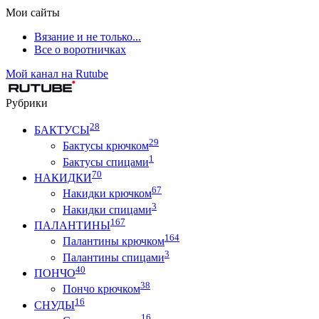
Мои сайты
Вязание и не только...
Все о воротничках
Мой канал на Rutube
Рубрики
28
БАКТУСЫ
29
Бактусы крючком
1
Бактусы спицами
70
НАКИДКИ
67
Накидки крючком
3
Накидки спицами
167
ПАЛАНТИНЫ
164
Палантины крючком
3
Палантины спицами
40
ПОНЧО
38
Пончо крючком
16
СНУДЫ
16