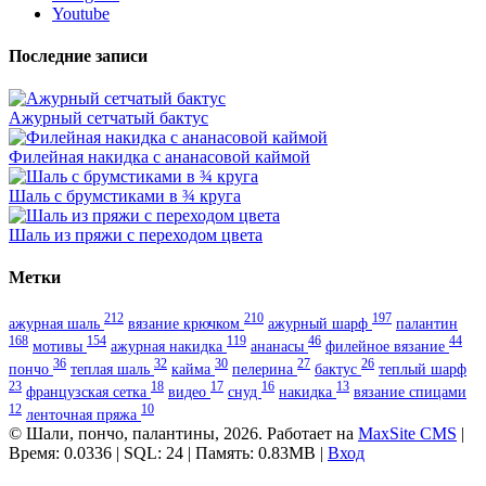
Youtube
Последние записи
Ажурный сетчатый бактус
Филейная накидка с ананасовой каймой
Шаль с брумстиками в ¾ круга
Шаль из пряжи с переходом цвета
Метки
212
210
197
ажурная шаль
вязание крючком
ажурный шарф
палантин
168
154
119
46
44
мотивы
ажурная накидка
ананасы
филейное вязание
36
32
30
27
26
пончо
теплая шаль
кайма
пелерина
бактус
теплый шарф
23
18
17
16
13
французская сетка
видео
снуд
накидка
вязание спицами
12
10
ленточная пряжа
© Шали, пончо, палантины, 2026. Работает на
MaxSite CMS
|
Время: 0.0336 | SQL: 24 | Память: 0.83MB
|
Вход