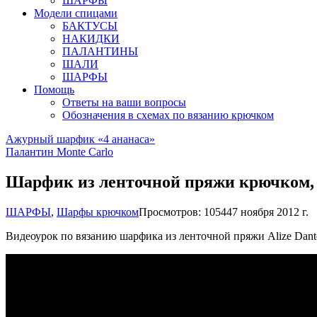
ШАРФЫ
Модели спицами
БАКТУСЫ
НАКИДКИ
ПАЛАНТИНЫ
ШАЛИ
ШАРФЫ
Помощь
Ответы на ваши вопросы
Обозначения в схемах по вязанию крючком
Ажурный шарфик «4 ананаса»
Палантин Monte Carlo
Шарфик из ленточной пряжи крючком, 2
ШАРФЫ
,
Шарфы крючком
Просмотров: 10544
7 ноября 2012 г.
Видеоурок по вязанию шарфика из ленточной пряжи Alize Dant