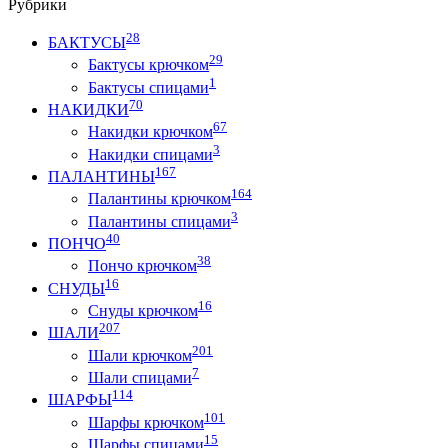
Рубрики
28
БАКТУСЫ
29
Бактусы крючком
1
Бактусы спицами
70
НАКИДКИ
67
Накидки крючком
3
Накидки спицами
167
ПАЛАНТИНЫ
164
Палантины крючком
3
Палантины спицами
40
ПОНЧО
38
Пончо крючком
16
СНУДЫ
16
Снуды крючком
207
ШАЛИ
201
Шали крючком
7
Шали спицами
114
ШАРФЫ
101
Шарфы крючком
15
Шарфы спицами