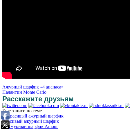
Ажурный шарфик «4 ананаса»
Палантин Monte Carlo
Расскажите друзьям
Еще записи по теме
Красивый ажурный шарфик