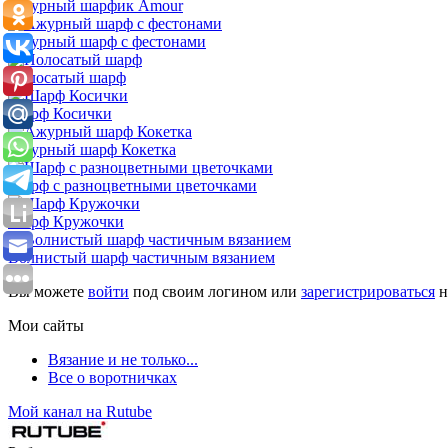
Ажурный шарфик Amour
Ажурный шарф с фестонами
Полосатый шарф
Шарф Косички
Ажурный шарф Кокетка
Шарф с разноцветными цветочками
Шарф Кружочки
Волнистый шарф частичным вязанием
Вы можете
войти
под своим логином или
зарегистрироваться
н
Мои сайты
Вязание и не только...
Все о воротничках
Мой канал на Rutube