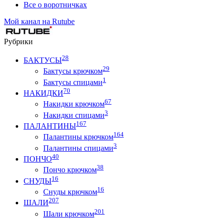
Все о воротничках
Мой канал на Rutube
Рубрики
28
БАКТУСЫ
29
Бактусы крючком
1
Бактусы спицами
70
НАКИДКИ
67
Накидки крючком
3
Накидки спицами
167
ПАЛАНТИНЫ
164
Палантины крючком
3
Палантины спицами
40
ПОНЧО
38
Пончо крючком
16
СНУДЫ
16
Снуды крючком
207
ШАЛИ
201
Шали крючком