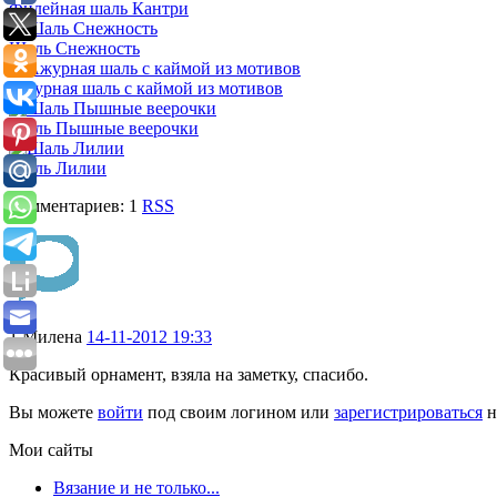
Филейная шаль Кантри
Шаль Снежность
Ажурная шаль с каймой из мотивов
Шаль Пышные веерочки
Шаль Лилии
Комментариев: 1
RSS
1
Милена
14-11-2012 19:33
Красивый орнамент, взяла на заметку, спасибо.
Вы можете
войти
под своим логином или
зарегистрироваться
н
Мои сайты
Вязание и не только...