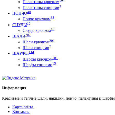
164
Палантины крючком
3
Палантины спицами
40
ПОНЧО
38
Пончо крючком
16
СНУДЫ
16
Снуды крючком
207
ШАЛИ
201
Шали крючком
7
Шали спицами
114
ШАРФЫ
101
Шарфы крючком
15
Шарфы спицами
Информация
Красивые и теплые шали, накидки, пончо, палантины и шарфы
Карта сайта
Контакты