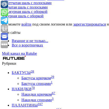
Сетчатая шаль с полосками
Ажурная шаль с оборкой
Вы можете
войти
под своим логином или
зарегистрироваться
н
Мои сайты
Вязание и не только...
Все о воротничках
Мой канал на Rutube
Рубрики
28
БАКТУСЫ
29
Бактусы крючком
1
Бактусы спицами
70
НАКИДКИ
67
Накидки крючком
3
Накидки спицами
167
ПАЛАНТИНЫ