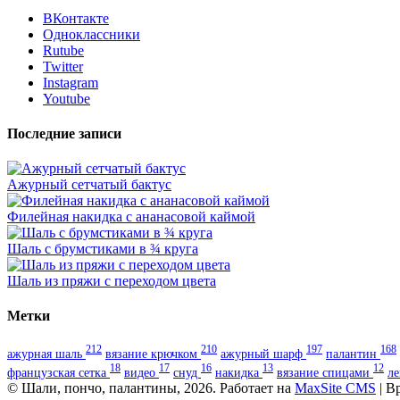
ВКонтакте
Одноклассники
Rutube
Twitter
Instagram
Youtube
Последние записи
Ажурный сетчатый бактус
Филейная накидка с ананасовой каймой
Шаль с брумстиками в ¾ круга
Шаль из пряжи с переходом цвета
Метки
212
210
197
168
ажурная шаль
вязание крючком
ажурный шарф
палантин
18
17
16
13
12
французская сетка
видео
снуд
накидка
вязание спицами
л
© Шали, пончо, палантины, 2026. Работает на
MaxSite CMS
| В