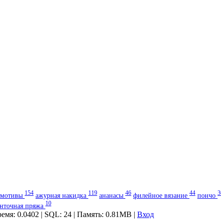
154
119
46
44
3
мотивы
ажурная накидка
ананасы
филейное вязание
пончо
10
енточная пряжа
ремя: 0.0402 | SQL: 24 | Память: 0.81MB
|
Вход