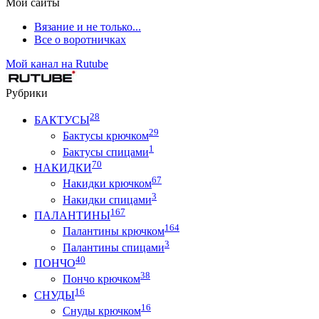
Мои сайты
Вязание и не только...
Все о воротничках
Мой канал на Rutube
Рубрики
28
БАКТУСЫ
29
Бактусы крючком
1
Бактусы спицами
70
НАКИДКИ
67
Накидки крючком
3
Накидки спицами
167
ПАЛАНТИНЫ
164
Палантины крючком
3
Палантины спицами
40
ПОНЧО
38
Пончо крючком
16
СНУДЫ
16
Снуды крючком