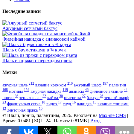
Последние записи
Ажурный сетчатый бактус
Филейная накидка с ананасовой каймой
Шаль с брумстиками в ¾ круга
Шаль из пряжи с переходом цвета
Метки
212
210
197
ажурная шаль
вязание крючком
ажурный шарф
палантин
168
154
119
46
44
мотивы
ажурная накидка
ананасы
филейное вязание
36
32
30
27
26
пончо
теплая шаль
кайма
пелерина
бактус
теплый шарф
23
18
17
16
13
французская сетка
видео
снуд
накидка
вязание спицами
12
10
ленточная пряжа
© Шали, пончо, палантины, 2026. Работает на
MaxSite CMS
|
Время: 0.0481 | SQL: 24 | Память: 0.81MB
|
Вход