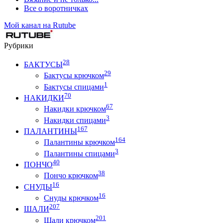
Все о воротничках
Мой канал на Rutube
Рубрики
28
БАКТУСЫ
29
Бактусы крючком
1
Бактусы спицами
70
НАКИДКИ
67
Накидки крючком
3
Накидки спицами
167
ПАЛАНТИНЫ
164
Палантины крючком
3
Палантины спицами
40
ПОНЧО
38
Пончо крючком
16
СНУДЫ
16
Снуды крючком
207
ШАЛИ
201
Шали крючком