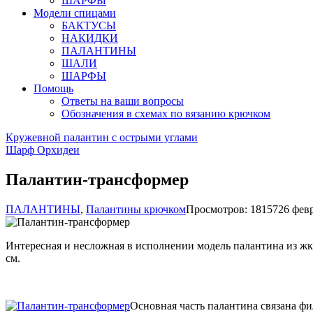
ШАРФЫ
Модели спицами
БАКТУСЫ
НАКИДКИ
ПАЛАНТИНЫ
ШАЛИ
ШАРФЫ
Помощь
Ответы на ваши вопросы
Обозначения в схемах по вязанию крючком
Кружевной палантин с острыми углами
Шарф Орхидеи
Палантин-трансформер
ПАЛАНТИНЫ
,
Палантины крючком
Просмотров: 18157
26 февр
Интересная и несложная в исполнении модель палантина из жкрн
см.
Основная часть палантина связана фи