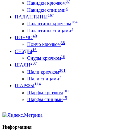
67
Накидки крючком
3
Накидки спицами
167
ПАЛАНТИНЫ
164
Палантины крючком
3
Палантины спицами
40
ПОНЧО
38
Пончо крючком
16
СНУДЫ
16
Снуды крючком
207
ШАЛИ
201
Шали крючком
7
Шали спицами
114
ШАРФЫ
101
Шарфы крючком
15
Шарфы спицами
Информация