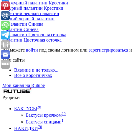
Ажурный палантин Крестики
Летний черный палантин
Палантин Синева
Палантин Цветочная сеточка
Вы можете
войти
под своим логином или
зарегистрироваться
н
Мои сайты
Вязание и не только...
Все о воротничках
Мой канал на Rutube
Рубрики
28
БАКТУСЫ
29
Бактусы крючком
1
Бактусы спицами
70
НАКИДКИ