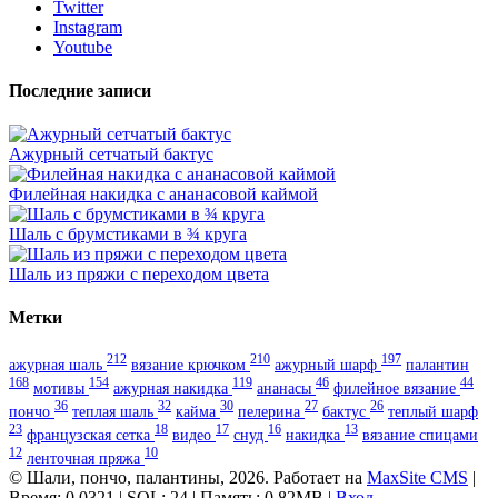
Twitter
Instagram
Youtube
Последние записи
Ажурный сетчатый бактус
Филейная накидка с ананасовой каймой
Шаль с брумстиками в ¾ круга
Шаль из пряжи с переходом цвета
Метки
212
210
197
ажурная шаль
вязание крючком
ажурный шарф
палантин
168
154
119
46
44
мотивы
ажурная накидка
ананасы
филейное вязание
36
32
30
27
26
пончо
теплая шаль
кайма
пелерина
бактус
теплый шарф
23
18
17
16
13
французская сетка
видео
снуд
накидка
вязание спицами
12
10
ленточная пряжа
© Шали, пончо, палантины, 2026. Работает на
MaxSite CMS
|
Время: 0.0321 | SQL: 24 | Память: 0.82MB
|
Вход