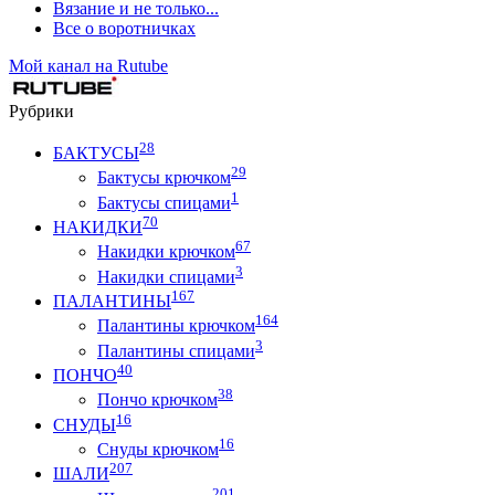
Вязание и не только...
Все о воротничках
Мой канал на Rutube
Рубрики
28
БАКТУСЫ
29
Бактусы крючком
1
Бактусы спицами
70
НАКИДКИ
67
Накидки крючком
3
Накидки спицами
167
ПАЛАНТИНЫ
164
Палантины крючком
3
Палантины спицами
40
ПОНЧО
38
Пончо крючком
16
СНУДЫ
16
Снуды крючком
207
ШАЛИ
201