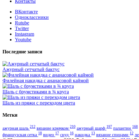
Контакты
ВКонтакте
Одноклассники
Rutube
Twitter
Instagram
Youtube
Последние записи
Ажурный сетчатый бактус
Филейная накидка с ананасовой каймой
Шаль с брумстиками в ¾ круга
Шаль из пряжи с переходом цвета
Метки
212
210
197
168
ажурная шаль
вязание крючком
ажурный шарф
палантин
18
17
16
13
12
французская сетка
видео
снуд
накидка
вязание спицами
л