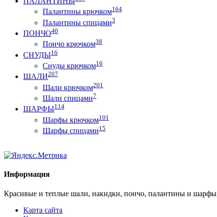
ПАЛАНТИНЫ
164
Палантины крючком
3
Палантины спицами
40
ПОНЧО
38
Пончо крючком
16
СНУДЫ
16
Снуды крючком
207
ШАЛИ
201
Шали крючком
7
Шали спицами
114
ШАРФЫ
101
Шарфы крючком
15
Шарфы спицами
Информация
Красивые и теплые шали, накидки, пончо, палантины и шарфы
Карта сайта