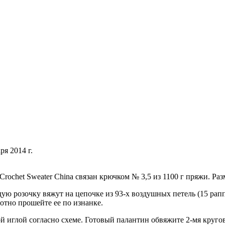
ря 2014 г.
chet Sweater China связан крючком № 3,5 из 1100 г пряжи. Разм
ю розочку вяжут на цепочке из 93-х воздушных петель (15 раппо
отно прошейте ее по изнанке.
 иглой согласно схеме. Готовый палантин обвяжите 2-мя круго