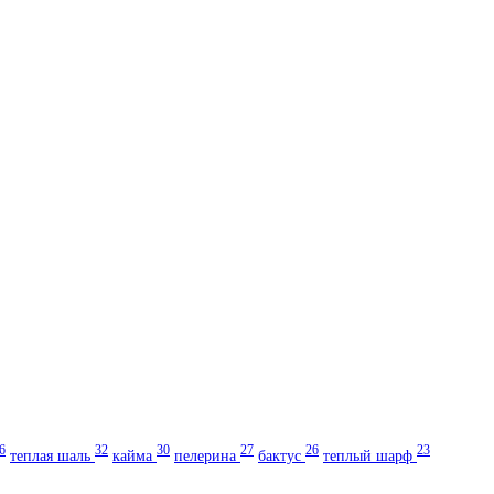
6
32
30
27
26
23
теплая шаль
кайма
пелерина
бактус
теплый шарф