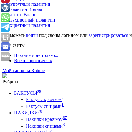
Полукруглый палантин
Палантин Волны
Двухцветный палантин
Вы можете
войти
под своим логином или
зарегистрироваться
н
Мои сайты
Вязание и не только...
Все о воротничках
Мой канал на Rutube
Рубрики
28
БАКТУСЫ
29
Бактусы крючком
1
Бактусы спицами
70
НАКИДКИ
67
Накидки крючком
3
Накидки спицами
167