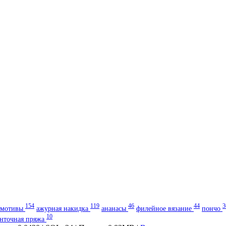
154
119
46
44
3
мотивы
ажурная накидка
ананасы
филейное вязание
пончо
10
енточная пряжа