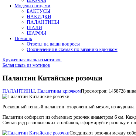
ШАРФЫ
Модели спицами
БАКТУСЫ
НАКИДКИ
ПАЛАНТИНЫ
ШАЛИ
ШАРФЫ
Помощь
Ответы на ваши вопросы
Обозначения в схемах по вязанию крючком
Кружевная шаль из мотивов
Белая шаль из мотивов
Палантин Китайские розочки
ПАЛАНТИНЫ
,
Палантины крючком
Просмотров: 14587
28 янва
Роскошный теплый палантин, отороченный мехом, из журнала Cro
Палантин собирают из объемных розочек диаметром 6 см. Кажду
Связав ряд разновысоких столбиков, сформируйте розочку и пл
Соединяют розочки между собой