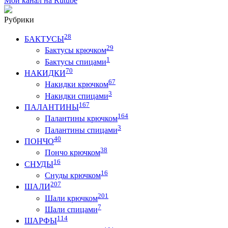
Мой канал на Rutube
Рубрики
28
БАКТУСЫ
29
Бактусы крючком
1
Бактусы спицами
70
НАКИДКИ
67
Накидки крючком
3
Накидки спицами
167
ПАЛАНТИНЫ
164
Палантины крючком
3
Палантины спицами
40
ПОНЧО
38
Пончо крючком
16
СНУДЫ
16
Снуды крючком
207
ШАЛИ
201
Шали крючком
7
Шали спицами
114
ШАРФЫ