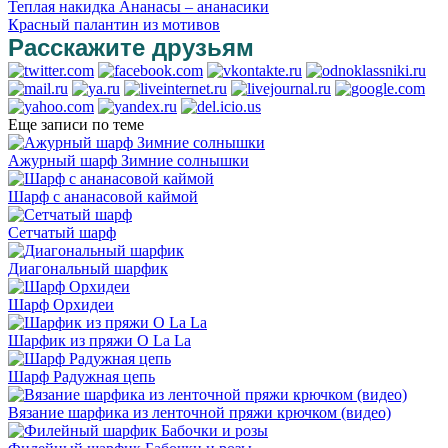
Теплая накидка Ананасы – ананасики
Красный палантин из мотивов
Расскажите друзьям
Еще записи по теме
Ажурный шарф Зимние солнышки
Шарф с ананасовой каймой
Сетчатый шарф
Диагональный шарфик
Шарф Орхидеи
Шарфик из пряжи O La La
Шарф Радужная цепь
Вязание шарфика из ленточной пряжи крючком (видео)