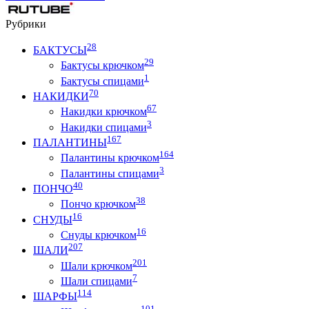
Рубрики
28
БАКТУСЫ
29
Бактусы крючком
1
Бактусы спицами
70
НАКИДКИ
67
Накидки крючком
3
Накидки спицами
167
ПАЛАНТИНЫ
164
Палантины крючком
3
Палантины спицами
40
ПОНЧО
38
Пончо крючком
16
СНУДЫ
16
Снуды крючком
207
ШАЛИ
201
Шали крючком
7
Шали спицами
114
ШАРФЫ
101