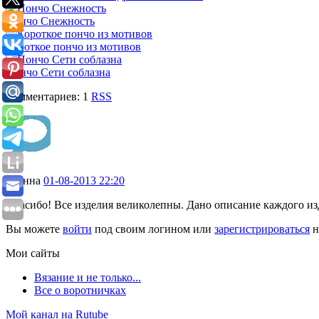
Пончо Снежность
Короткое пончо из мотивов
Пончо Сети соблазна
Комментариев: 1
RSS
1
Анна
01-08-2013 22:20
Спасибо! Все изделия великолепны. Дано описание каждого изд
Вы можете
войти
под своим логином или
зарегистрироваться
н
Мои сайты
Вязание и не только...
Все о воротничках
Мой канал на Rutube