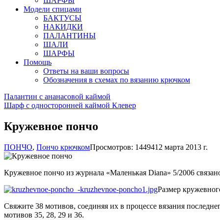
ШАРФЫ
Модели спицами
БАКТУСЫ
НАКИДКИ
ПАЛАНТИНЫ
ШАЛИ
ШАРФЫ
Помощь
Ответы на ваши вопросы
Обозначения в схемах по вязанию крючком
Палантин с ананасовой каймой
Шарф с односторонней каймой Клевер
Кружевное пончо
ПОНЧО
,
Пончо крючком
Просмотров: 14494
12 марта 2013 г.
Кружевное пончо из журнала «Маленькая Diana» 5/2006 связано
Размер кружевного
Свяжите 38 мотивов, соединяя их в процессе вязания последне
мотивов 35, 28, 29 и 36.