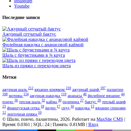
Instagram
Youtube
Последние записи
Ажурный сетчатый бактус
Филейная накидка с ананасовой каймой
Шаль с брумстиками в ¾ круга
Шаль из пряжи с переходом цвета
Метки
212
210
197
ажурная шаль
вязание крючком
ажурный шарф
палантин
168
154
119
46
44
мотивы
ажурная накидка
ананасы
филейное вязание
36
32
30
27
26
пончо
теплая шаль
кайма
пелерина
бактус
теплый шарф
23
18
17
16
13
французская сетка
видео
снуд
накидка
вязание спицами
12
10
ленточная пряжа
© Шали, пончо, палантины, 2026. Работает на
MaxSite CMS
|
Время: 0.0361 | SQL: 24 | Память: 0.81MB
|
Вход