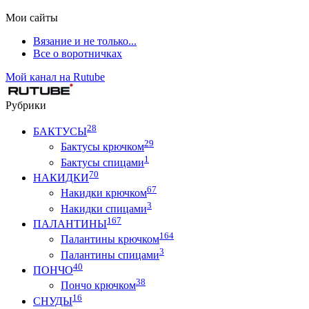
Мои сайты
Вязание и не только...
Все о воротничках
Мой канал на Rutube
Рубрики
28
БАКТУСЫ
29
Бактусы крючком
1
Бактусы спицами
70
НАКИДКИ
67
Накидки крючком
3
Накидки спицами
167
ПАЛАНТИНЫ
164
Палантины крючком
3
Палантины спицами
40
ПОНЧО
38
Пончо крючком
16
СНУДЫ