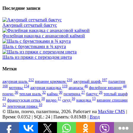
Последние записи
Ажурный сетчатый бактус
Филейная накидка с ананасовой каймой
Шаль с брумстиками в ¾ круга
Шаль из пряжи с переходом цвета
Метки
212
210
197
ажурная шаль
вязание крючком
ажурный шарф
палантин
168
154
119
46
44
мотивы
ажурная накидка
ананасы
филейное вязание
36
32
30
27
26
пончо
теплая шаль
кайма
пелерина
бактус
теплый шарф
23
18
17
16
13
французская сетка
видео
снуд
накидка
вязание спицами
12
10
ленточная пряжа
© Шали, пончо, палантины, 2026. Работает на
MaxSite CMS
|
Время: 0.0352 | SQL: 24 | Память: 0.81MB
|
Вход