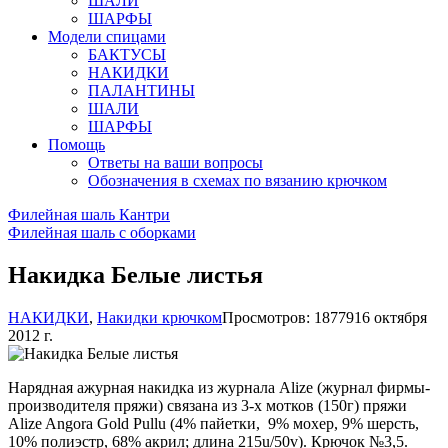
ШАЛИ
ШАРФЫ
Модели спицами
БАКТУСЫ
НАКИДКИ
ПАЛАНТИНЫ
ШАЛИ
ШАРФЫ
Помощь
Ответы на ваши вопросы
Обозначения в схемах по вязанию крючком
Филейная шаль Кантри
Филейная шаль с оборками
Накидка Белые листья
НАКИДКИ
,
Накидки крючком
Просмотров: 18779
16 октября
2012 г.
Нарядная ажурная накидка из журнала Alize (журнал фирмы-
производителя пряжи) связана из 3-х мотков (150г) пряжи
Alize Angora Gold Pullu (4% пайетки, 9% мохер, 9% шерсть,
10% полиэстр, 68% акрил; длина 215u/50v). Крючок №3,5.