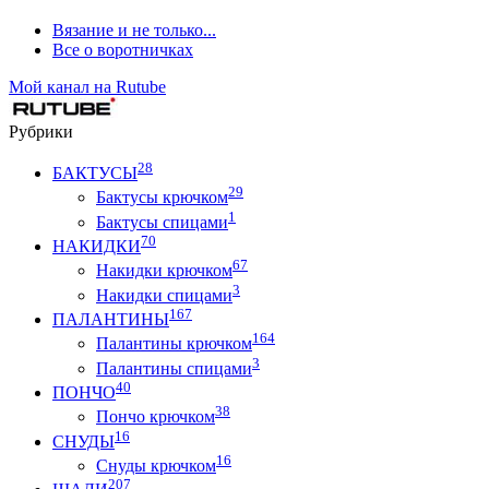
Вязание и не только...
Все о воротничках
Мой канал на Rutube
Рубрики
28
БАКТУСЫ
29
Бактусы крючком
1
Бактусы спицами
70
НАКИДКИ
67
Накидки крючком
3
Накидки спицами
167
ПАЛАНТИНЫ
164
Палантины крючком
3
Палантины спицами
40
ПОНЧО
38
Пончо крючком
16
СНУДЫ
16
Снуды крючком
207