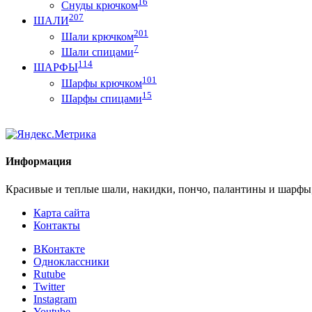
16
Снуды крючком
207
ШАЛИ
201
Шали крючком
7
Шали спицами
114
ШАРФЫ
101
Шарфы крючком
15
Шарфы спицами
Информация
Красивые и теплые шали, накидки, пончо, палантины и шарфы
Карта сайта
Контакты
ВКонтакте
Одноклассники
Rutube
Twitter
Instagram
Youtube