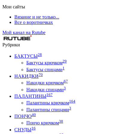
Мои сайты
Вязание и не только...
Все о воротничках
Мой канал на Rutube
Рубрики
28
БАКТУСЫ
29
Бактусы крючком
1
Бактусы спицами
70
НАКИДКИ
67
Накидки крючком
3
Накидки спицами
167
ПАЛАНТИНЫ
164
Палантины крючком
3
Палантины спицами
40
ПОНЧО
38
Пончо крючком
16
СНУДЫ