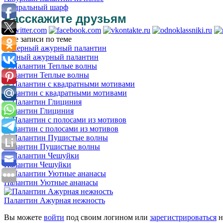
Спиральный шарф
Расскажите друзьям
Еще записи по теме
Черный ажурный палантин
Палантин Теплые волны
Палантин с квадратными мотивами
Палантин Глициния
Палантин с полосами из мотивов
Палантин Пушистые волны
Палантин Чешуйки
Палантин Уютные ананасы
Палантин Ажурная нежность
Вы можете
войти
под своим логином или
зарегистрироваться
н