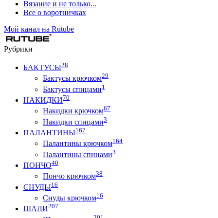
Вязание и не только...
Все о воротничках
Мой канал на Rutube
Рубрики
28
БАКТУСЫ
29
Бактусы крючком
1
Бактусы спицами
70
НАКИДКИ
67
Накидки крючком
3
Накидки спицами
167
ПАЛАНТИНЫ
164
Палантины крючком
3
Палантины спицами
40
ПОНЧО
38
Пончо крючком
16
СНУДЫ
16
Снуды крючком
207
ШАЛИ
201