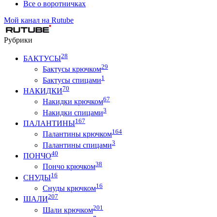
Все о воротничках
Мой канал на Rutube
Рубрики
28
БАКТУСЫ
29
Бактусы крючком
1
Бактусы спицами
70
НАКИДКИ
67
Накидки крючком
3
Накидки спицами
167
ПАЛАНТИНЫ
164
Палантины крючком
3
Палантины спицами
40
ПОНЧО
38
Пончо крючком
16
СНУДЫ
16
Снуды крючком
207
ШАЛИ
201
Шали крючком