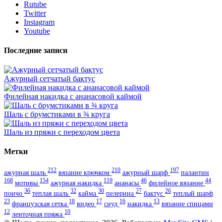
Rutube
Twitter
Instagram
Youtube
Последние записи
Ажурный сетчатый бактус
Филейная накидка с ананасовой каймой
Шаль с брумстиками в ¾ круга
Шаль из пряжи с переходом цвета
Метки
212
210
197
ажурная шаль
вязание крючком
ажурный шарф
палантин
168
154
119
46
44
мотивы
ажурная накидка
ананасы
филейное вязание
36
32
30
27
26
пончо
теплая шаль
кайма
пелерина
бактус
теплый шарф
23
18
17
16
13
французская сетка
видео
снуд
накидка
вязание спицами
12
10
ленточная пряжа