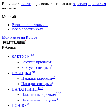
Вы можете
войти
под своим логином или
зарегистрироваться
на сайте.
Мои сайты
Вязание и не только...
Все о воротничках
Мой канал на Rutube
Рубрики
28
БАКТУСЫ
29
Бактусы крючком
1
Бактусы спицами
70
НАКИДКИ
67
Накидки крючком
3
Накидки спицами
167
ПАЛАНТИНЫ
164
Палантины крючком
3
Палантины спицами
40
ПОНЧО