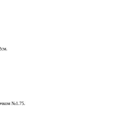
2см.
ючком №1.75.