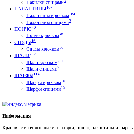
3
Накидки спицами
167
ПАЛАНТИНЫ
164
Палантины крючком
3
Палантины спицами
40
ПОНЧО
38
Пончо крючком
16
СНУДЫ
16
Снуды крючком
207
ШАЛИ
201
Шали крючком
7
Шали спицами
114
ШАРФЫ
101
Шарфы крючком
15
Шарфы спицами
Информация
Красивые и теплые шали, накидки, пончо, палантины и шарфы