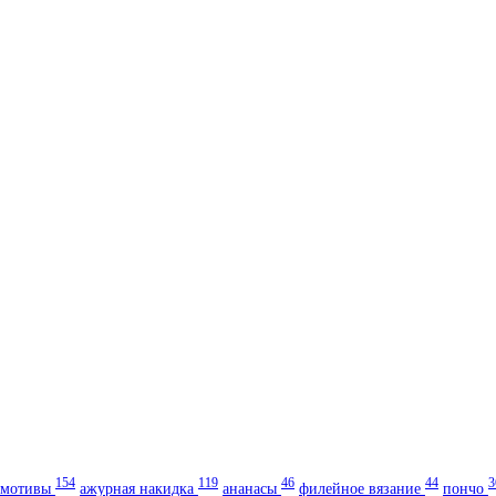
154
119
46
44
3
мотивы
ажурная накидка
ананасы
филейное вязание
пончо