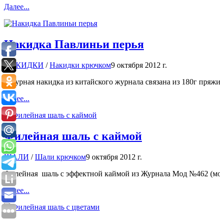
Далее...
Накидка Павлиньи перья
НАКИДКИ
/
Накидки крючком
9 октября 2012 г.
Ажурная накидка из китайского журнала связана из 180г пряж
Далее...
Филейная шаль с каймой
ШАЛИ
/
Шали крючком
9 октября 2012 г.
Филейная шаль с эффектной каймой из Журнала Мод №462 (мод
Далее...