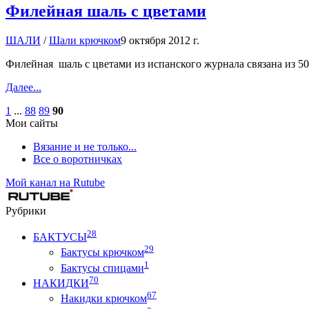
Филейная шаль с цветами
ШАЛИ
/
Шали крючком
9 октября 2012 г.
Филейная шаль с цветами из испанского журнала связана из 5
Далее...
1
...
88
89
90
Мои сайты
Вязание и не только...
Все о воротничках
Мой канал на Rutube
Рубрики
28
БАКТУСЫ
29
Бактусы крючком
1
Бактусы спицами
70
НАКИДКИ
67
Накидки крючком