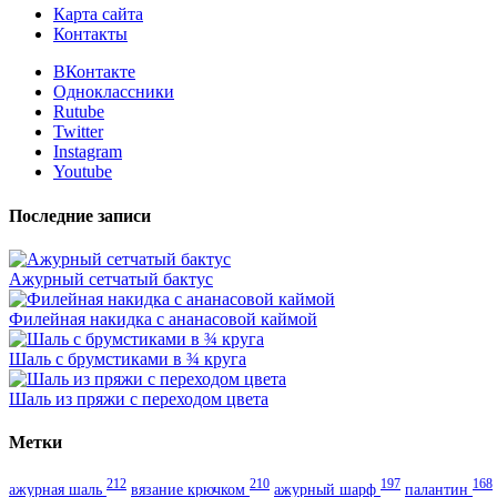
Карта сайта
Контакты
ВКонтакте
Одноклассники
Rutube
Twitter
Instagram
Youtube
Последние записи
Ажурный сетчатый бактус
Филейная накидка с ананасовой каймой
Шаль с брумстиками в ¾ круга
Шаль из пряжи с переходом цвета
Метки
212
210
197
168
ажурная шаль
вязание крючком
ажурный шарф
палантин