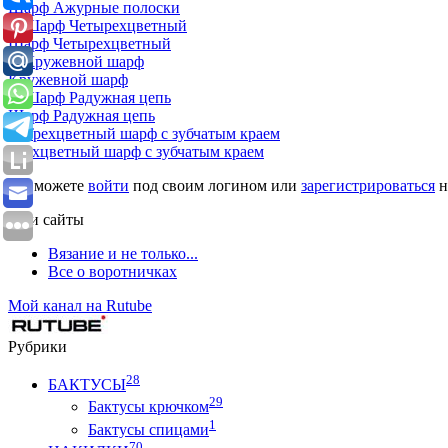
Шарф Ажурные полоски
Шарф Четырехцветный
Кружевной шарф
Шарф Радужная цепь
Трехцветный шарф с зубчатым краем
Вы можете
войти
под своим логином или
зарегистрироваться
н
Мои сайты
Вязание и не только...
Все о воротничках
Мой канал на Rutube
Рубрики
28
БАКТУСЫ
29
Бактусы крючком
1
Бактусы спицами
70