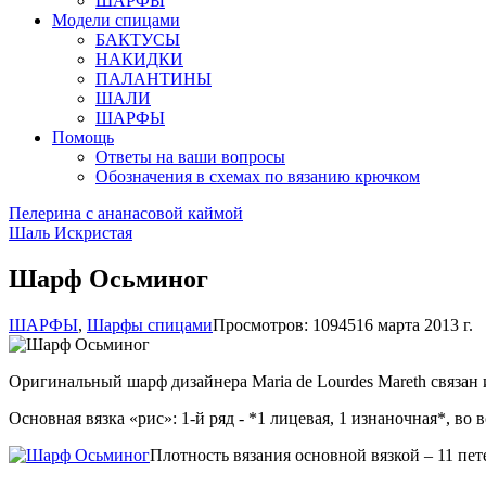
ШАРФЫ
Модели спицами
БАКТУСЫ
НАКИДКИ
ПАЛАНТИНЫ
ШАЛИ
ШАРФЫ
Помощь
Ответы на ваши вопросы
Обозначения в схемах по вязанию крючком
Пелерина с ананасовой каймой
Шаль Искристая
Шарф Осьминог
ШАРФЫ
,
Шарфы спицами
Просмотров: 10945
16 марта 2013 г.
Оригинальный шарф дизайнера Maria de Lourdes Mareth связан 
Основная вязка «рис»: 1-й ряд - *1 лицевая, 1 изнаночная*, в
Плотность вязания основной вязкой – 11 пете