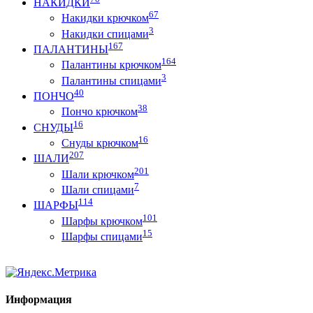
НАКИДКИ
67
Накидки крючком
3
Накидки спицами
167
ПАЛАНТИНЫ
164
Палантины крючком
3
Палантины спицами
40
ПОНЧО
38
Пончо крючком
16
СНУДЫ
16
Снуды крючком
207
ШАЛИ
201
Шали крючком
7
Шали спицами
114
ШАРФЫ
101
Шарфы крючком
15
Шарфы спицами
Информация