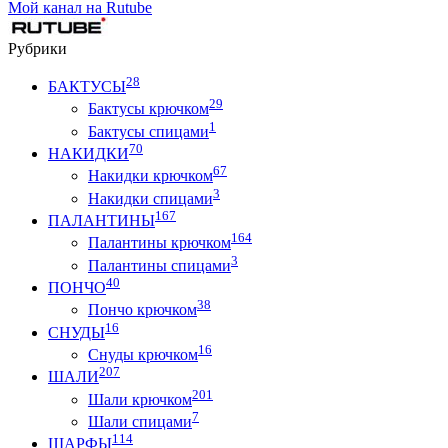
Мой канал на Rutube
Рубрики
28
БАКТУСЫ
29
Бактусы крючком
1
Бактусы спицами
70
НАКИДКИ
67
Накидки крючком
3
Накидки спицами
167
ПАЛАНТИНЫ
164
Палантины крючком
3
Палантины спицами
40
ПОНЧО
38
Пончо крючком
16
СНУДЫ
16
Снуды крючком
207
ШАЛИ
201
Шали крючком
7
Шали спицами
114
ШАРФЫ