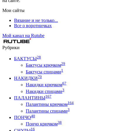
на сайте.
Мои сайты
Вязание и не только...
Все о воротничках
Мой канал на Rutube
Рубрики
28
БАКТУСЫ
29
Бактусы крючком
1
Бактусы спицами
70
НАКИДКИ
67
Накидки крючком
3
Накидки спицами
167
ПАЛАНТИНЫ
164
Палантины крючком
3
Палантины спицами
40
ПОНЧО
38
Пончо крючком
16
СНУДЫ