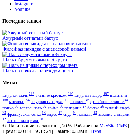
Instagram
Youtube
Последние записи
Ажурный сетчатый бактус
Филейная накидка с ананасовой каймой
Шаль с брумстиками в ¾ круга
Шаль из пряжи с переходом цвета
Метки
212
210
197
ажурная шаль
вязание крючком
ажурный шарф
палантин
168
154
119
46
44
мотивы
ажурная накидка
ананасы
филейное вязание
36
32
30
27
26
пончо
теплая шаль
кайма
пелерина
бактус
теплый шарф
23
18
17
16
13
французская сетка
видео
снуд
накидка
вязание спицами
12
10
ленточная пряжа
© Шали, пончо, палантины, 2026. Работает на
MaxSite CMS
|
Время: 0.0344 | SQL: 24 | Память: 0.82MB
|
Вход