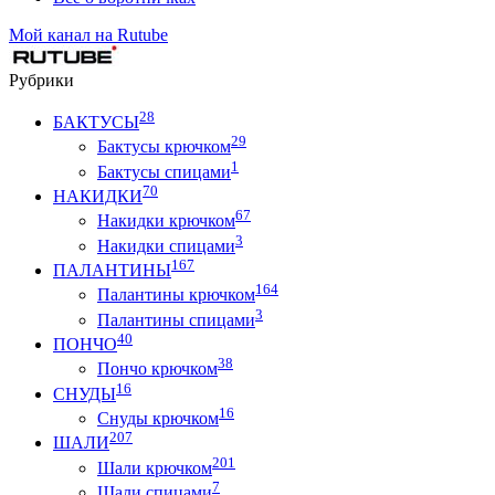
Мой канал на Rutube
Рубрики
28
БАКТУСЫ
29
Бактусы крючком
1
Бактусы спицами
70
НАКИДКИ
67
Накидки крючком
3
Накидки спицами
167
ПАЛАНТИНЫ
164
Палантины крючком
3
Палантины спицами
40
ПОНЧО
38
Пончо крючком
16
СНУДЫ
16
Снуды крючком
207
ШАЛИ
201
Шали крючком
7
Шали спицами