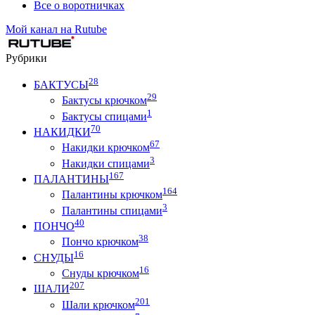
Все о воротничках
Мой канал на Rutube
Рубрики
28
БАКТУСЫ
29
Бактусы крючком
1
Бактусы спицами
70
НАКИДКИ
67
Накидки крючком
3
Накидки спицами
167
ПАЛАНТИНЫ
164
Палантины крючком
3
Палантины спицами
40
ПОНЧО
38
Пончо крючком
16
СНУДЫ
16
Снуды крючком
207
ШАЛИ
201
Шали крючком