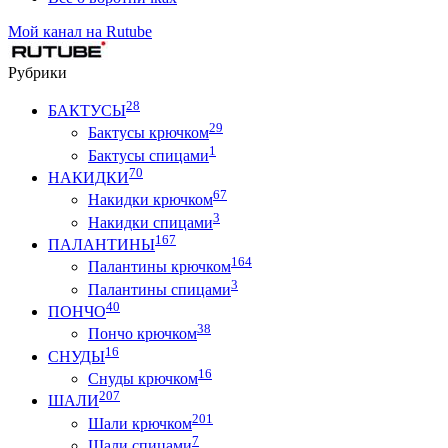
Мой канал на Rutube
Рубрики
28
БАКТУСЫ
29
Бактусы крючком
1
Бактусы спицами
70
НАКИДКИ
67
Накидки крючком
3
Накидки спицами
167
ПАЛАНТИНЫ
164
Палантины крючком
3
Палантины спицами
40
ПОНЧО
38
Пончо крючком
16
СНУДЫ
16
Снуды крючком
207
ШАЛИ
201
Шали крючком
7
Шали спицами