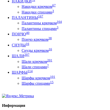
НАКИДКИ
67
Накидки крючком
3
Накидки спицами
167
ПАЛАНТИНЫ
164
Палантины крючком
3
Палантины спицами
40
ПОНЧО
38
Пончо крючком
16
СНУДЫ
16
Снуды крючком
207
ШАЛИ
201
Шали крючком
7
Шали спицами
114
ШАРФЫ
101
Шарфы крючком
15
Шарфы спицами
Информация