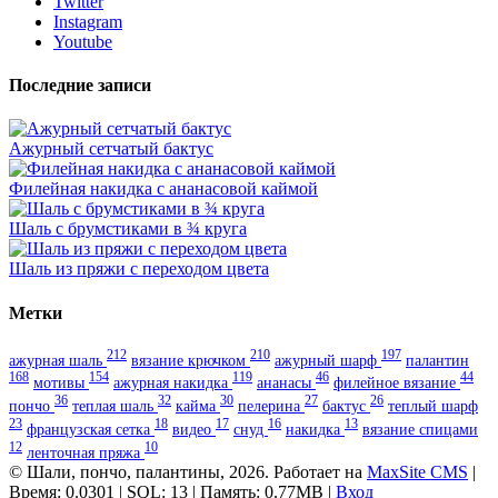
Twitter
Instagram
Youtube
Последние записи
Ажурный сетчатый бактус
Филейная накидка с ананасовой каймой
Шаль с брумстиками в ¾ круга
Шаль из пряжи с переходом цвета
Метки
212
210
197
ажурная шаль
вязание крючком
ажурный шарф
палантин
168
154
119
46
44
мотивы
ажурная накидка
ананасы
филейное вязание
36
32
30
27
26
пончо
теплая шаль
кайма
пелерина
бактус
теплый шарф
23
18
17
16
13
французская сетка
видео
снуд
накидка
вязание спицами
12
10
ленточная пряжа
© Шали, пончо, палантины, 2026. Работает на
MaxSite CMS
|
Время: 0.0301 | SQL: 13 | Память: 0.77MB
|
Вход