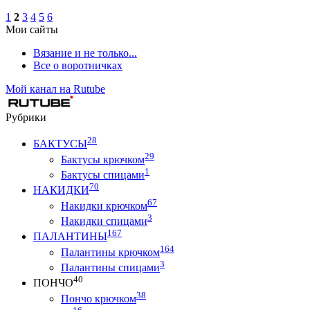
1
2
3
4
5
6
Мои сайты
Вязание и не только...
Все о воротничках
Мой канал на Rutube
Рубрики
28
БАКТУСЫ
29
Бактусы крючком
1
Бактусы спицами
70
НАКИДКИ
67
Накидки крючком
3
Накидки спицами
167
ПАЛАНТИНЫ
164
Палантины крючком
3
Палантины спицами
40
ПОНЧО
38
Пончо крючком